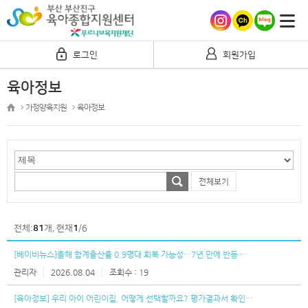
로그인
회원가입
육아정보
가정양육지원
육아정보
전체보기
전체:
81
개, 현재
1
/6
[베이비뉴스]올해 합계출산율 0.9명대 회복 가능성…7년 만에 반등 기대..
번
관리자
2026.08.04
19
호
[육아정보] 우리 아이 어린이집, 어떻게 선택할까요? 평가결과서 확인하..