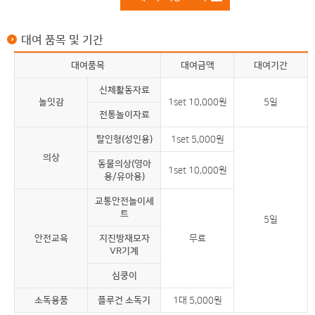
대여 품목 및 기간
대여품목
대여금액
대여기간
신체활동자료
놀잇감
1set 10,000원
5일
전통놀이자료
탈인형(성인용)
1set 5,000원
의상
동물의상(영아
1set 10,000원
용/유아용)
교통안전놀이세
트
5일
안전교육
지진방재모자
무료
VR기계
심쿵이
소독용품
플루건 소독기
1대 5,000원