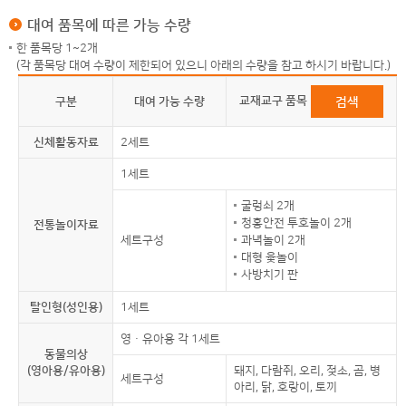
대여 품목에 따른 가능 수량
한 품목당 1~2개
(각 품목당 대여 수량이 제한되어 있으니 아래의 수량을 참고 하시기 바랍니다.)
교재교구 품목
구분
대여 가능 수량
검색
신체활동자료
2세트
1세트
굴렁쇠 2개
청홍안전 투호놀이 2개
전통놀이자료
세트구성
과녁놀이 2개
대형 윷놀이
사방치기 판
탈인형(성인용)
1세트
영ㆍ유아용 각 1세트
동물의상
(영아용/유아용)
돼지, 다람쥐, 오리, 젖소, 곰, 병
세트구성
아리, 닭, 호랑이, 토끼