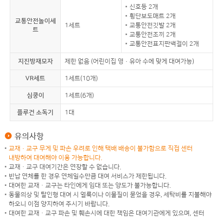
신호등 2개
횡단보도매트 2개
교통안전놀이세
1세트
교통안전깃발 2개
트
교통안전조끼 2개
교통안전표지판벽걸이 2개
지진방재모자
제한 없음 (어린이집 영·유아 수에 맞게 대여가능)
VR세트
1세트(10개)
심쿵이
1세트(6개)
플루건 소독기
1대
유의사항
교재·교구 무게 및 파손 우려로 인해 택배 배송이 불가함으로 직접 센터
내방하여 대여해야 이용 가능합니다.
교재ㆍ교구 대여기간은 연장할 수 없습니다.
반납 연체를 한 경우 연체일수만큼 대여 서비스가 제한됩니다.
대여한 교재ㆍ교구는 타인에게 임대 또는 양도가 불가능합니다.
동물의상 및 탈인형 대여 시 얼룩이나 이물질이 묻었을 경우, 세탁비를 지불해야
하오니 이점 양지하여 주시기 바랍니다.
대여한 교재ㆍ교구 파손 및 훼손시에 대한 책임은 대여기관에게 있으며, 센터