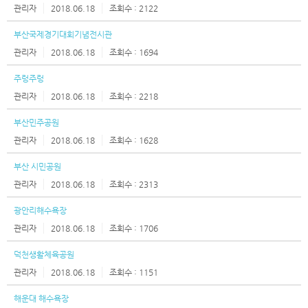
제
관리자
2018.06.18
2122
목
부산국제경기대회기념전시관
첨
관리자
2018.06.18
1694
부
주렁주렁
관리자
2018.06.18
2218
이
름
부산민주공원
관리자
2018.06.18
1628
등
록
부산 시민공원
일
관리자
2018.06.18
2313
조
광안리해수욕장
회
관리자
2018.06.18
1706
수
덕천생활체육공원
관리자
2018.06.18
1151
해운대 해수욕장