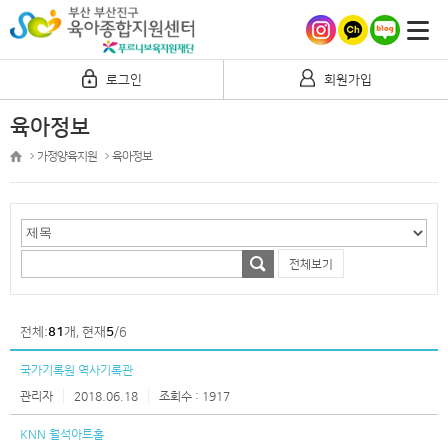
로그인
회원가입
육아정보
가정양육지원
육아정보
전체보기
전체:
81
개, 현재
5
/6
국가기록원 역사기록관
번
관리자
2018.06.18
1917
호
KNN 월석아트홀