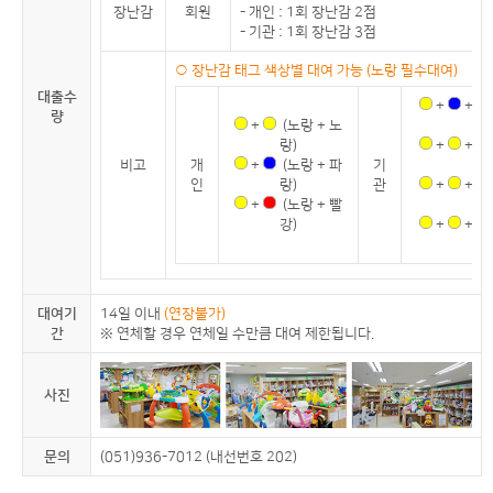
장난감
회원
- 개인 : 1회 장난감 2점
- 기관 : 1회 장난감 3점
○ 장난감 태그 색상별 대여 가능 (노랑 필수대여)
대출수
+
+
량
+
(노랑 + 노
랑)
+
+
비고
개
+
(노랑 + 파
기
인
랑)
관
+
+
+
(노랑 + 빨
강)
+
+
대여기
14일 이내
(연장불가)
간
※ 연체할 경우 연체일 수만큼 대여 제한됩니다.
사진
문의
(051)936-7012 (내선번호 202)