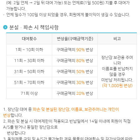
(예: 2일 연체 → 2일 뒤 대여 가능) 또는 연체료(1일 500원) 지불 후 대여가
가능합니다.
연체 일수가 100일 이상 되었을 경우, 회원에게 불이익이 생길 수 있습니다.
분실ㆍ파손 시 책임사항
대여횟수
변상율(구매금액기준)
비고
1회 ~ 10회 이하
구매금액의
90%
변상
장난감 보관용 주머
11회 ~ 30회 이하
구매금액의
80%
변상
니와
이름표를 반납하지
31회 ~ 50회 이하
구매금액의
50%
변상
않을 경우
미반납 처리됩니다.
51회 ~ 70회 이하
구매금액의
30%
변상
(각 1,000원 변상)
71회 이상
구매금액의
20%
변상
1. 장난감 대여 중
파손 및 분실된 장난감, 이름표, 보관주머니는 개인이
변상
합니다.
2. 파손 및 분실 시 대여제한이 적용되고 반납일에서 14일 이내에 회원이 직접
A/S를 받거나 동일한 장난감으로
변상합니다
3. 동일제품 구입 및 A/S가 불가능한 경우 물품의 대여횟수 및 감가상각에 따라