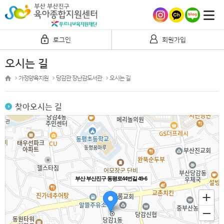
로그인
회원가입
오시는 길
가정양육지원
당감관 장난감도서관
오시는 길
찾아오시는 길
부산 부산진구 동평로44번길 49-6