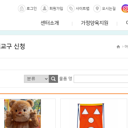
로그인
회원가입
사이트맵
오시는길
센터소개
가정양육지원
교구 신청
어
물품 명