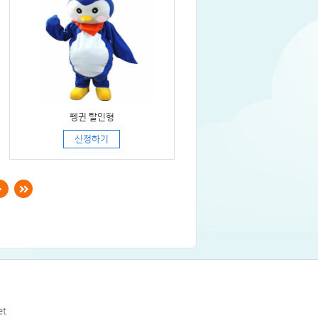
펭귄 탈인형
신청하기
et