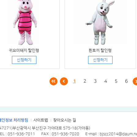
귀요미돼지 탈인형
흰토끼 탈인형
신청하기
신청하기
1
2
3
4
5
6
개인정보 처리방침
사이트맵
찾아오시는 길
(47271)부산광역시 부산진구 가야대로 575-18(가야동)
EL : 051-936-7011
FAX : 051-936-7020
E-mail : bjscc2014@daum.n