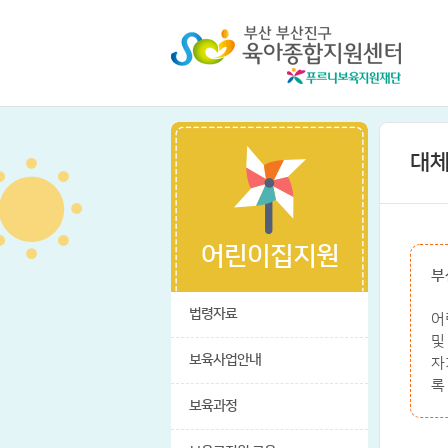
대체
어린이집지원
부
법령자료
어
및
보육사업안내
자
록
보육과정