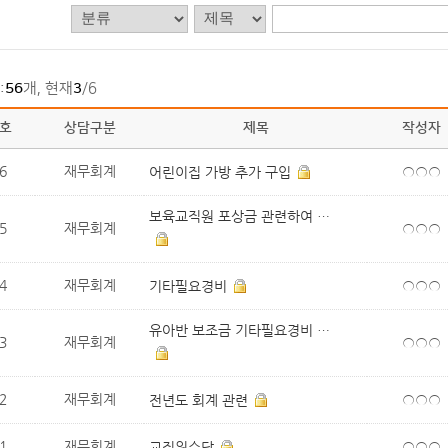
:
56
개, 현재
3
/6
호
상담구분
제목
작성자
6
재무회계
○○○
어린이집 가방 추가 구입
보육교직원 포상금 관련하여 문의드립니..
5
재무회계
○○○
4
재무회계
○○○
기타필요경비
유아반 보조금 기타필요경비 문의 드립니..
3
재무회계
○○○
2
재무회계
○○○
전년도 회계 관련
1
재무회계
○○○
교직원수당