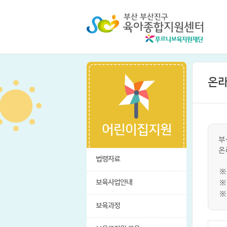
온라
어린이집지원
부
온
법령자료
※
보육사업안내
※
※
보육과정