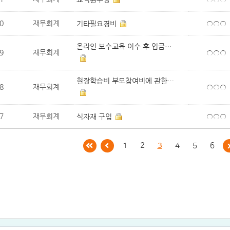
0
재무회계
○○○
기타필요경비
온라인 보수교육 이수 후 입금되는 교육..
9
재무회계
○○○
현장학습비 부모참여비에 관한 질문
8
재무회계
○○○
7
재무회계
○○○
식자재 구입
1
2
3
4
5
6