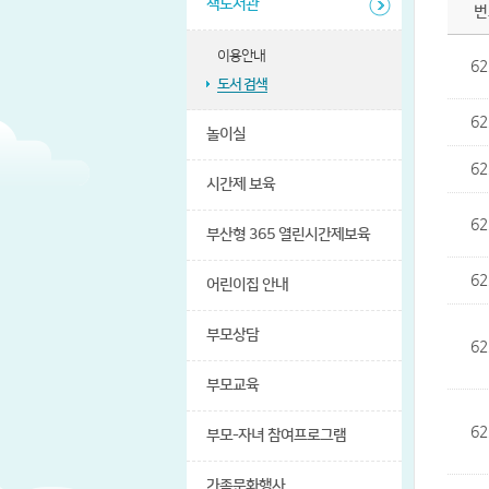
책도서관
번
이용안내
62
도서 검색
62
놀이실
62
시간제 보육
62
부산형 365 열린시간제보육
62
어린이집 안내
부모상담
62
부모교육
62
부모-자녀 참여프로그램
가족문화행사