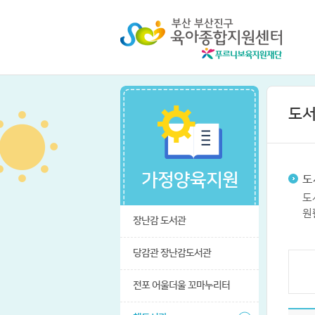
도서
가정양육지원
도
도
원
장난감 도서관
당감관 장난감도서관
전포 어울더울 꼬마누리터