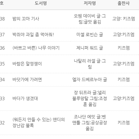
호
도서명
저자명
출판사
오웬 데이비 글·그
38
밤의 꼬마 기사
고양: 키즈엠
림;글맛 옮김
37
박쥐야 과일 좀 먹어줘!
미셸 로빈슨 글
고양:키즈엠
36
(바쁘고 바쁜) 나무 이야기
제니퍼 워드 글
키즈엠
나탈리 러셀 글·그
35
바람은 말썽쟁이
고양:키즈엠
림
34
바닷가에 가려면
엘자 드베르누아 글
키즈엠
장 뒤프라 글;넬리
33
바다가 생겼대
블루망탈 그림;조정
고양:키즈엠
훈 옮김
조나단 에밋 글;벤
(뭐든지 만들 수 있는) 앤디의
32
맨틀 그림;공상공장
키즈엠
장난감 블록
옮김