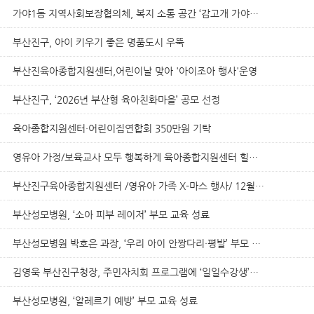
가야1동 지역사회보장협의체, 복지 소통 공간 ‘감고개 가야다방’ 운영..
부산진구, 아이 키우기 좋은 명품도시 우뚝
부산진육아종합지원센터,어린이날 맞아 '아이조아 행사'운영
부산진구, ‘2026년 부산형 육아친화마을’ 공모 선정
육아종합지원센터·어린이집연합회 350만원 기탁
영유아 가정/보육교사 모두 행복하게 육아종합지원센터 힐링토크쇼
부산진구육아종합지원센터 /영유아 가족 X-마스 행사/ 12월 20일 센터에..
부산성모병원, ‘소아 피부 레이저’ 부모 교육 성료
부산성모병원 박호은 과장, ‘우리 아이 안짱다리·평발’ 부모 교육
김영욱 부산진구청장, 주민자치회 프로그램에 ‘일일수강생’으로 참여..
부산성모병원, ‘알레르기 예방’ 부모 교육 성료