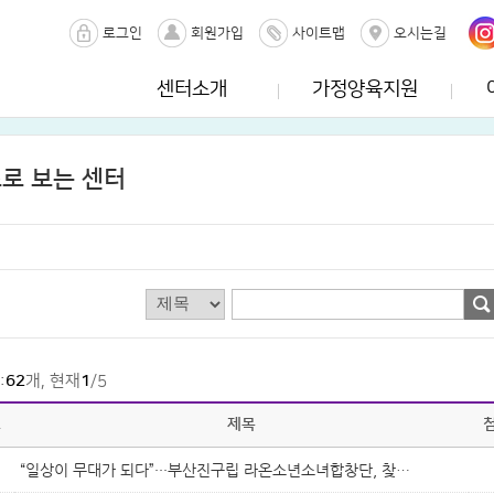
로그인
회원가입
사이트맵
오시는길
센터소개
가정양육지원
로 보는 센터
:
62
개, 현재
1
/5
호
제목
“일상이 무대가 되다”···부산진구립 라온소년소녀합창단, 찾아가는..