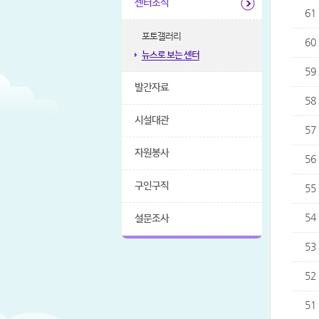
센터소식
61
포토갤러리
60
뉴스로 보는 센터
59
발간자료
58
시설대관
57
자원봉사
56
구인구직
55
54
설문조사
53
52
51