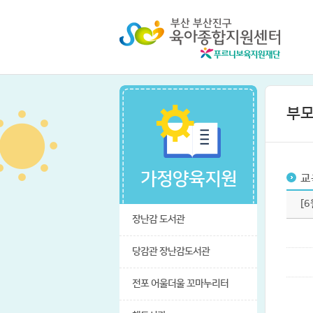
부
가정양육지원
교
[
장난감 도서관
당감관 장난감도서관
전포 어울더울 꼬마누리터