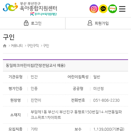
로그인
회원가입
구인
커뮤니티
구인구직
구인
동일파크어린이집(연장전담교사 채용)
기관유형
민간
어린이집특성
일반
평가인증
인증
공공형
미선정
원장명
진연이
전화번호
051-806-2230
부암제1동 부산시 부산진구 동평로150번길14 서면동일파
소재지
크스위트1차아파트
모집직종
기타
보수
1,139,000(기본급)