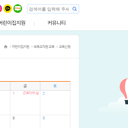
어린이집지원
커뮤니티
어린이집지원
보육교직원 교육
교육신청
금
토
근로자의 날
1
2
8
9