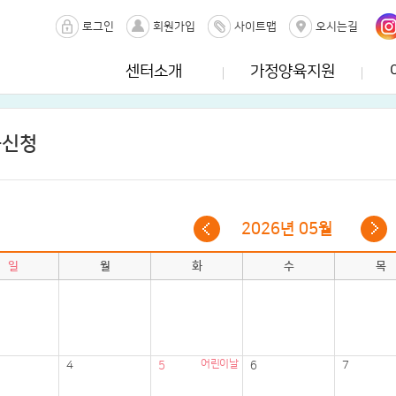
로그인
회원가입
사이트맵
오시는길
센터소개
가정양육지원
육신청
2026년 05월
일
월
화
수
목
어린이날
4
5
6
7