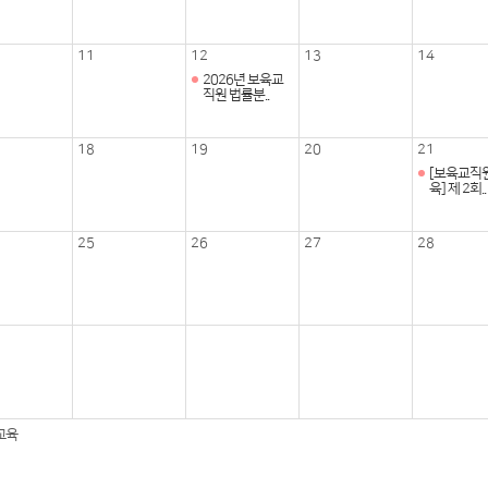
11
12
13
14
2026년 보육교
직원 법률분..
18
19
20
21
[보육교직원
육] 제 2회..
25
26
27
28
교육