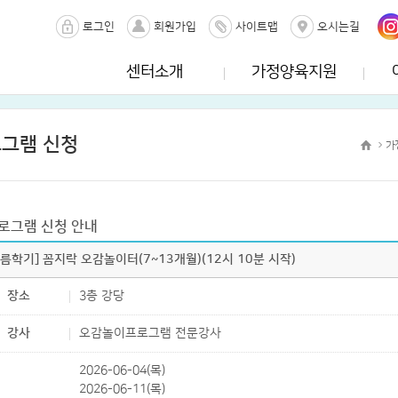
로그인
회원가입
사이트맵
오시는길
센터소개
가정양육지원
그램 신청
가
로그램 신청 안내
여름학기] 꼼지락 오감놀이터(7~13개월)(12시 10분 시작)
장소
3층 강당
강사
오감놀이프로그램 전문강사
2026-06-04(목)
2026-06-11(목)