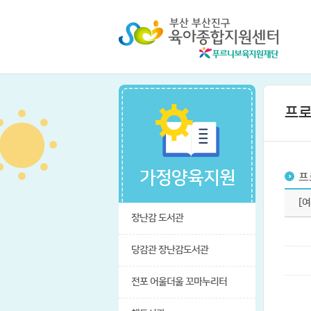
프로
가정양육지원
프
[
장난감 도서관
당감관 장난감도서관
전포 어울더울 꼬마누리터