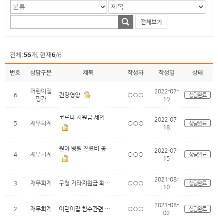
전체보기
전체:
56
개, 현재
6
/6
번호
상담구분
제목
작성자
작성일
상태
어린이집
2022-07-
6
건강영양
○○○
상담완료
평가
19
코로나 지원금 세입 분류 문의
2022-07-
5
재무회계
○○○
상담완료
18
원아 병원 진료비 공제급여지급분(어린이..
2022-07-
4
재무회계
○○○
상담완료
15
2021-08-
3
재무회계
구청 기타지원금 회계처리 문의
○○○
상담완료
10
2021-08-
2
재무회계
어린이집 침수관련 회계 문의
○○○
상담완료
02