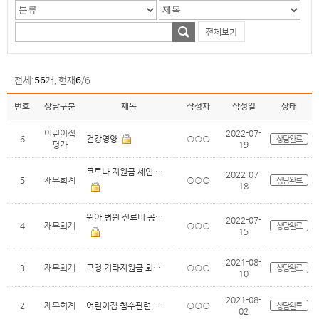
전체보기
전체:
56
개, 현재
6
/6
번호
상담구분
제목
작성자
작성일
상태
어린이집
2022-07-
6
건강영양
○○○
상담완료
평가
19
코로나 지원금 세입 분류 문의
2022-07-
5
재무회계
○○○
상담완료
18
원아 병원 진료비 공제급여지급분(어린이..
2022-07-
4
재무회계
○○○
상담완료
15
2021-08-
3
재무회계
구청 기타지원금 회계처리 문의
○○○
상담완료
10
2021-08-
2
재무회계
어린이집 침수관련 회계 문의
○○○
상담완료
02