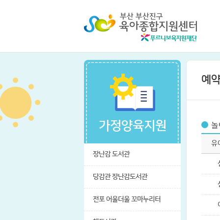
예
가정양육지원
놀
유
장난감 도서관
당감관 장난감도서관
전포 어울더울 꼬마누리터