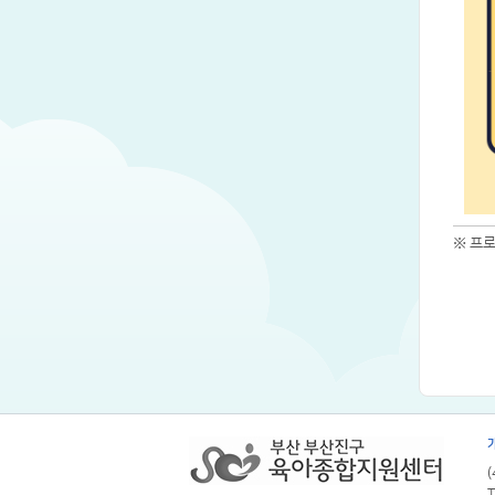
※ 프
T