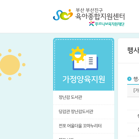
행
가정양육지원
행
[
장난감 도서관
당감관 장난감도서관
전포 어울더울 꼬마누리터