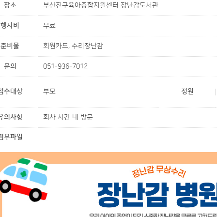
장소
부산진구육아종합지원센터 장난감도서관
행사비
무료
준비물
회원카드, 수리장난감
문의
051-936-7012
접수대상
부모
정원
유의사항
회차 시간 내 방문
첨부파일