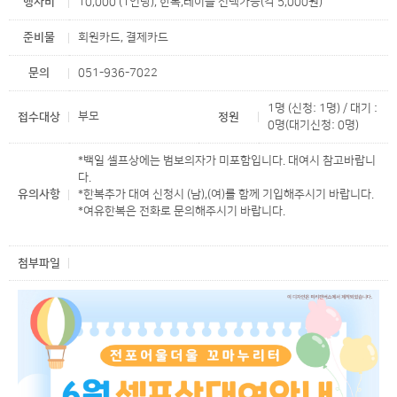
행사비
10,000 (1인당), 한복,테이블 선택가능(각 5,000원)
준비물
회원카드, 결제카드
문의
051-936-7022
1명 (신청: 1명) / 대기 :
부모
접수대상
정원
0명(대기신청: 0명)
*백일 셀프상에는 범보의자가 미포함입니다. 대여시 참고바랍니
다.
유의사항
*한복추가 대여 신청시 (남),(여)를 함께 기입해주시기 바랍니다.
*여유한복은 전화로 문의해주시기 바랍니다.
첨부파일