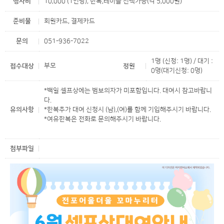
행사비
10,000 (1인당), 한복,테이블 선택가능(각 5,000원)
준비물
회원카드, 결제카드
문의
051-936-7022
1명 (신청: 1명) / 대기 :
부모
접수대상
정원
0명(대기신청: 0명)
*백일 셀프상에는 범보의자가 미포함입니다. 대여시 참고바랍니
다.
유의사항
*한복추가 대여 신청시 (남),(여)를 함께 기입해주시기 바랍니다.
*여유한복은 전화로 문의해주시기 바랍니다.
첨부파일