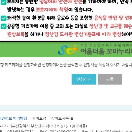
공형 키즈카페를 신청하려면 신청하기버튼을 클릭한 후 신청서를 작성해 주시기 바랍니
신청하기
목록
개인정보 처리방침
사이트맵
찾아오시는 길
(47271)부산광역시 부산진구 가야대로 575-18(가야동)
EL : 051-936-7011
FAX : 051-936-7020
E-mail : bjscc2014@daum.n