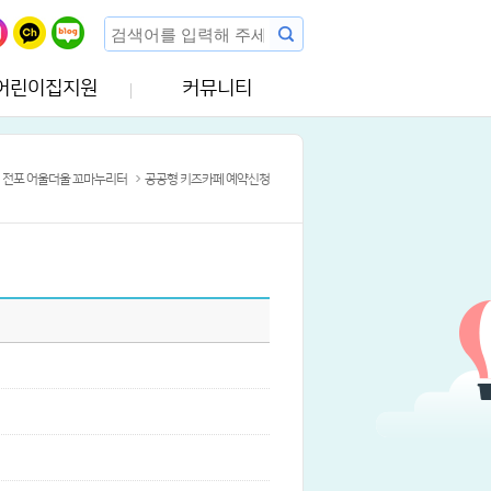
어린이집지원
커뮤니티
전포 어울더울 꼬마누리터
공공형 키즈카페 예약신청