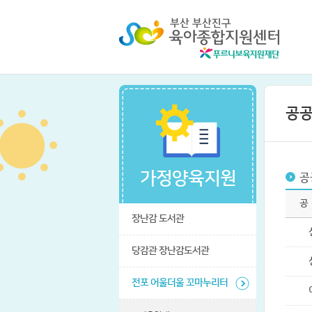
공공
가정양육지원
공
공
장난감 도서관
당감관 장난감도서관
전포 어울더울 꼬마누리터