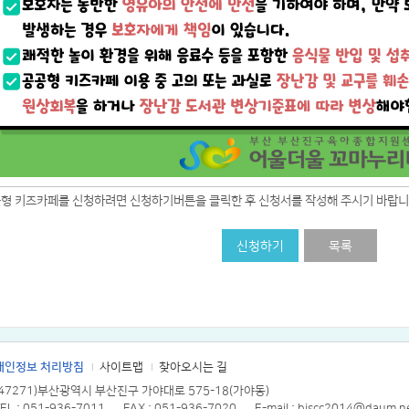
공형 키즈카페를 신청하려면 신청하기버튼을 클릭한 후 신청서를 작성해 주시기 바랍니
신청하기
목록
개인정보 처리방침
사이트맵
찾아오시는 길
(47271)부산광역시 부산진구 가야대로 575-18(가야동)
EL : 051-936-7011
FAX : 051-936-7020
E-mail : bjscc2014@daum.n