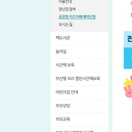
이용안내
장난감 검색
공공형 키즈카페 예약신청
오시는 길
책도서관
놀이실
시간제 보육
부산형 365 열린시간제보육
어린이집 안내
부모상담
부모교육