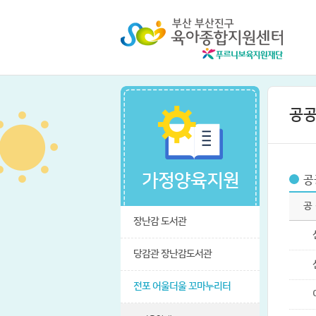
공공
가정양육지원
공
공
장난감 도서관
당감관 장난감도서관
전포 어울더울 꼬마누리터