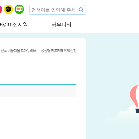
어린이집지원
커뮤니티
전포 어울더울 꼬마누리터
공공형 키즈카페 예약신청