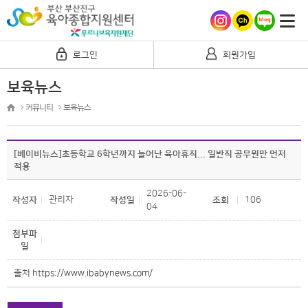
로그인
회원가입
보육뉴스
커뮤니티
보육뉴스
[베이비뉴스]초등학교 6학년까지 늘어난 육아휴직... 일반직 공무원만 먼저
적용
2026-06-
관리자
106
작성자
작성일
조회
04
첨부파
일
출처
https://www.ibabynews.com/