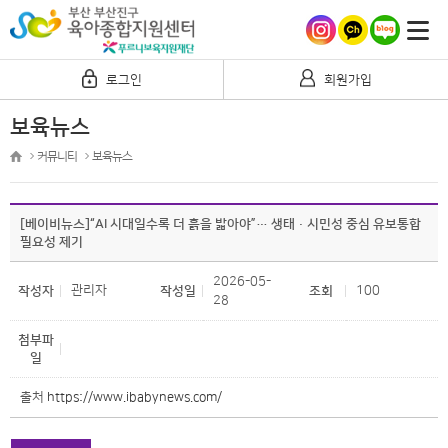
로그인
회원가입
보육뉴스
커뮤니티
보육뉴스
[베이비뉴스]“AI 시대일수록 더 흙을 밟아야”… 생태·시민성 중심 유보통합
필요성 제기
2026-05-
관리자
100
작성자
작성일
조회
28
첨부파
일
출처
https://www.ibabynews.com/