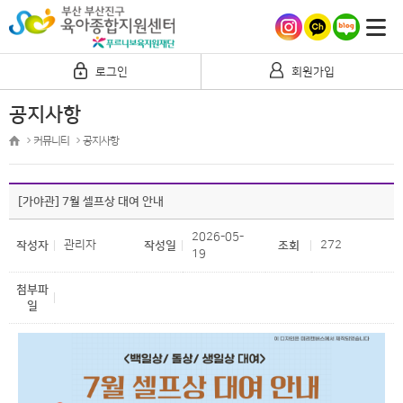
로그인
회원가입
공지사항
커뮤니티
공지사항
[가야관] 7월 셀프상 대여 안내
2026-05-
관리자
272
작성자
작성일
조회
19
첨부파
일