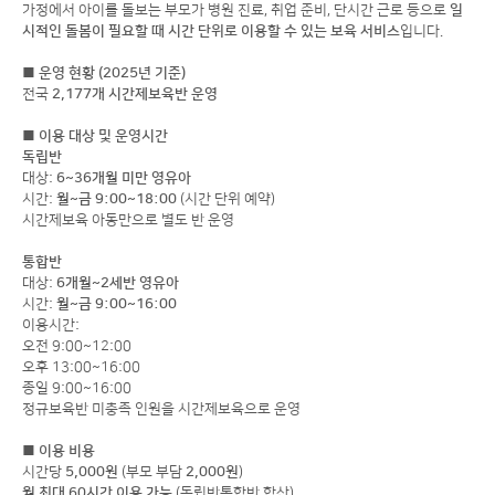
가정에서 아이를 돌보는 부모가 병원 진료, 취업 준비, 단시간 근로 등으로
일
시적인 돌봄이 필요할 때 시간 단위로 이용할 수 있는 보육 서비스
입니다.
■ 운영 현황 (2025년 기준)
전국
2,177개 시간제보육반 운영
■ 이용 대상 및 운영시간
독립반
대상:
6~36개월 미만 영유아
시간:
월~금 9:00~18:00
(시간 단위 예약)
시간제보육 아동만으로 별도 반 운영
통합반
대상:
6개월~2세반 영유아
시간:
월~금 9:00~16:00
이용시간:
오전 9:00~12:00
오후 13:00~16:00
종일 9:00~16:00
정규보육반 미충족 인원을 시간제보육으로 운영
■ 이용 비용
시간당
5,000원
(부모 부담
2,000원
)
월 최대 60시간 이용 가능
(독립반통합반 합산)