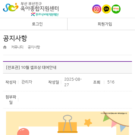
로그인
회원가입
공지사항
커뮤니티
공지사항
[전포관] 10월 셀프상 대여안내
2025-08-
관리자
516
작성자
작성일
조회
27
첨부파
일