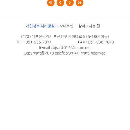
번
호
제
개인정보 처리방침
사이트맵
찾아오시는 길
목
(47271)부산광역시 부산진구 가야대로 575-18(가야동)
첨
TEL : 051-936-7011
FAX : 051-936-7020
E-mail : bjscc2014@daum.net
부
Copyright@2018 bjscfc.or.kr All Right Reserved.
이
름
등
록
일
조
회
수