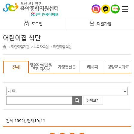
로그인
회원가입
어린이집 식단
어린이집지원
보육자료실
어린이집 식단
영유아식단 및
가정통신문
래시피
영양교육자료
전체
조리지시서
전체보기
전체:
139
개, 현재
19
/10