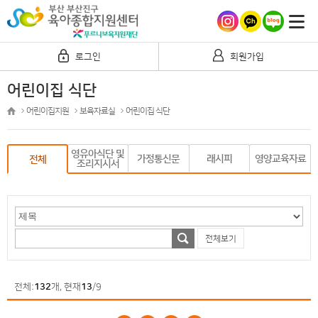
로그인
회원가입
어린이집 식단
어린이집지원
보육자료실
어린이집 식단
영유아식단 및
가정통신문
래시피
영양교육자료
전체
조리지시서
전체보기
전체:
132
개, 현재
13
/9