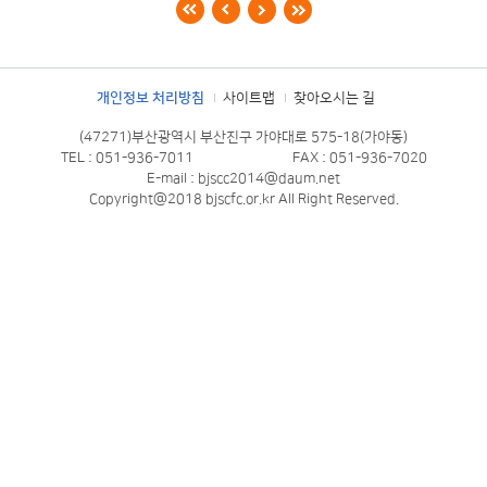
번
호
제
개인정보 처리방침
사이트맵
찾아오시는 길
목
(47271)부산광역시 부산진구 가야대로 575-18(가야동)
첨
TEL : 051-936-7011
FAX : 051-936-7020
E-mail : bjscc2014@daum.net
부
Copyright@2018 bjscfc.or.kr All Right Reserved.
이
름
등
록
일
조
회
수